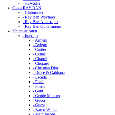
- мужские
Очки RAY BAN
- Clubmaster
- Ray Ban Wayfarer
- Ray Ban Авиаторы
- Ray Ban Оригиналы
Женские очки
- Бренды
- Armani
- Bvlgari
- Cartier
- Celine
- Chanel
- Chopard
- Christian Dior
- Dolce & Gabbana
- Escada
- Fendi
- Fossil
- Gant
- Gentle Monster
- Gucci
- Guess
- Karen Walker
- Marc Jacobs