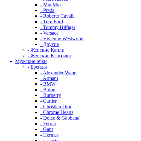
- Miu Miu
- Prada
- Roberto Cavalli
- Tom Ford
- Tommy Hilfiger
- Versace
- Vivienne Westwood
- Другие
- Женские Капли
- Женские Классика
Мужские очки
- Бренды
- Alexander Wang
- Armani
- BMW
- Bolon
- Burberry
- Cartier
- Christian Dior
- Chrome Hearts
- Dolce & Gabbana
- Ferrari
- Gant
- Hermes
- Lacoste