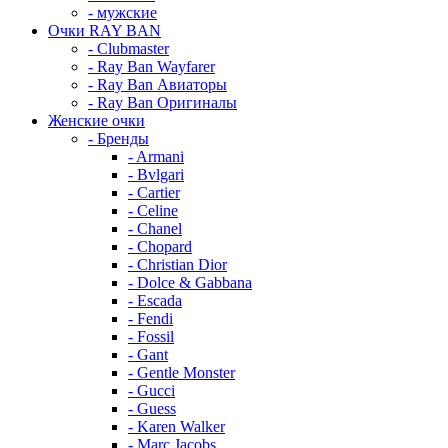
- мужские
Очки RAY BAN
- Clubmaster
- Ray Ban Wayfarer
- Ray Ban Авиаторы
- Ray Ban Оригиналы
Женские очки
- Бренды
- Armani
- Bvlgari
- Cartier
- Celine
- Chanel
- Chopard
- Christian Dior
- Dolce & Gabbana
- Escada
- Fendi
- Fossil
- Gant
- Gentle Monster
- Gucci
- Guess
- Karen Walker
- Marc Jacobs