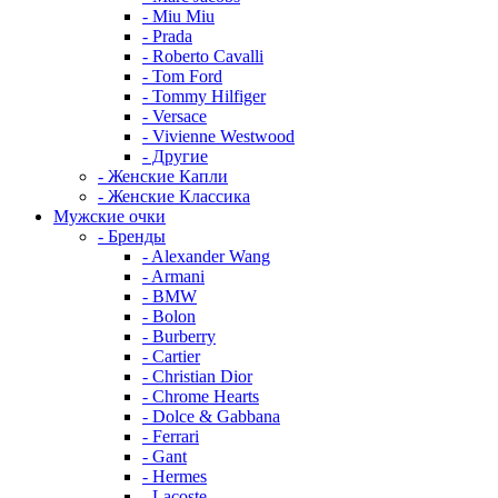
- Miu Miu
- Prada
- Roberto Cavalli
- Tom Ford
- Tommy Hilfiger
- Versace
- Vivienne Westwood
- Другие
- Женские Капли
- Женские Классика
Мужские очки
- Бренды
- Alexander Wang
- Armani
- BMW
- Bolon
- Burberry
- Cartier
- Christian Dior
- Chrome Hearts
- Dolce & Gabbana
- Ferrari
- Gant
- Hermes
- Lacoste