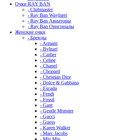
Очки RAY BAN
- Clubmaster
- Ray Ban Wayfarer
- Ray Ban Авиаторы
- Ray Ban Оригиналы
Женские очки
- Бренды
- Armani
- Bvlgari
- Cartier
- Celine
- Chanel
- Chopard
- Christian Dior
- Dolce & Gabbana
- Escada
- Fendi
- Fossil
- Gant
- Gentle Monster
- Gucci
- Guess
- Karen Walker
- Marc Jacobs
- Miu Miu