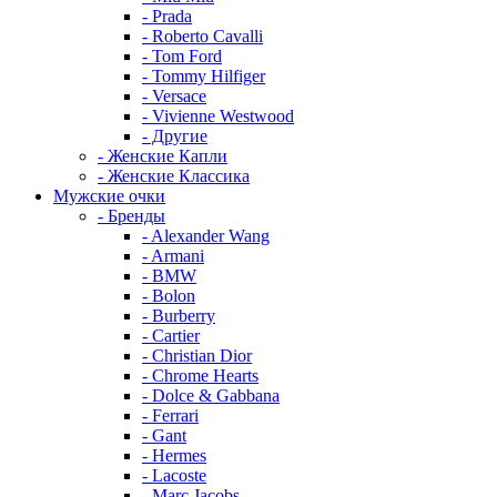
- Prada
- Roberto Cavalli
- Tom Ford
- Tommy Hilfiger
- Versace
- Vivienne Westwood
- Другие
- Женские Капли
- Женские Классика
Мужские очки
- Бренды
- Alexander Wang
- Armani
- BMW
- Bolon
- Burberry
- Cartier
- Christian Dior
- Chrome Hearts
- Dolce & Gabbana
- Ferrari
- Gant
- Hermes
- Lacoste
- Marc Jacobs