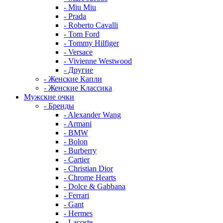
- Miu Miu
- Prada
- Roberto Cavalli
- Tom Ford
- Tommy Hilfiger
- Versace
- Vivienne Westwood
- Другие
- Женские Капли
- Женские Классика
Мужские очки
- Бренды
- Alexander Wang
- Armani
- BMW
- Bolon
- Burberry
- Cartier
- Christian Dior
- Chrome Hearts
- Dolce & Gabbana
- Ferrari
- Gant
- Hermes
- Lacoste