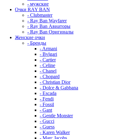
- мужские
Очки RAY BAN
- Clubmaster
- Ray Ban Wayfarer
- Ray Ban Авиаторы
- Ray Ban Оригиналы
Женские очки
- Бренды
- Armani
- Bvlgari
- Cartier
- Celine
- Chanel
- Chopard
- Christian Dior
- Dolce & Gabbana
- Escada
- Fendi
- Fossil
- Gant
- Gentle Monster
- Gucci
- Guess
- Karen Walker
- Marc Jacobs