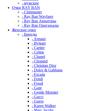
- мужские
Очки RAY BAN
- Clubmaster
- Ray Ban Wayfarer
- Ray Ban Авиаторы
- Ray Ban Оригиналы
Женские очки
- Бренды
- Armani
- Bvlgari
- Cartier
- Celine
- Chanel
- Chopard
- Christian Dior
- Dolce & Gabbana
- Escada
- Fendi
- Fossil
- Gant
- Gentle Monster
- Gucci
- Guess
- Karen Walker
- Marc Jacobs