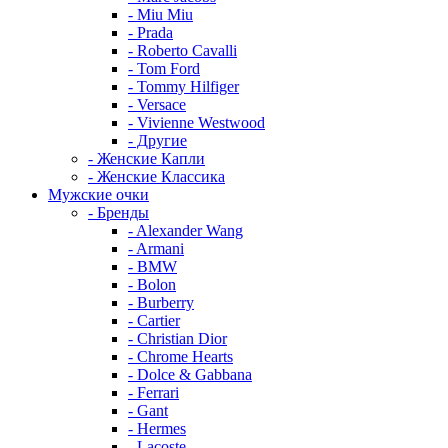
- Miu Miu
- Prada
- Roberto Cavalli
- Tom Ford
- Tommy Hilfiger
- Versace
- Vivienne Westwood
- Другие
- Женские Капли
- Женские Классика
Мужские очки
- Бренды
- Alexander Wang
- Armani
- BMW
- Bolon
- Burberry
- Cartier
- Christian Dior
- Chrome Hearts
- Dolce & Gabbana
- Ferrari
- Gant
- Hermes
- Lacoste