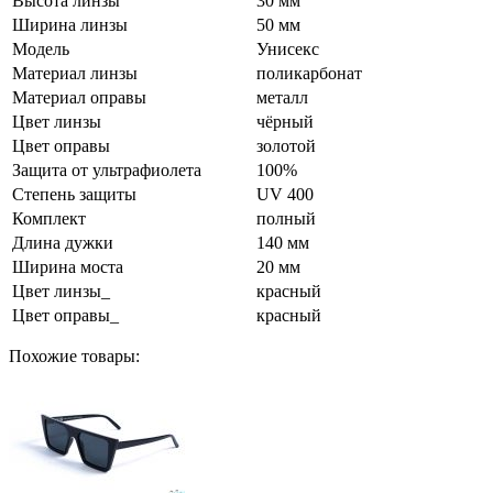
Высота линзы
30 мм
Ширина линзы
50 мм
Модель
Унисекс
Материал линзы
поликарбонат
Материал оправы
металл
Цвет линзы
чёрный
Цвет оправы
золотой
Защита от ультрафиолета
100%
Степень защиты
UV 400
Комплект
полный
Длина дужки
140 мм
Ширина моста
20 мм
Цвет линзы_
красный
Цвет оправы_
красный
Похожие товары: