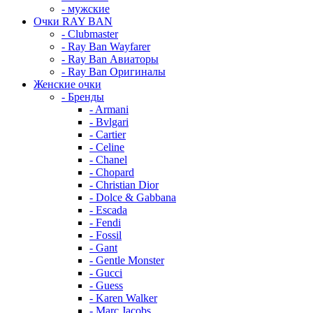
- мужские
Очки RAY BAN
- Clubmaster
- Ray Ban Wayfarer
- Ray Ban Авиаторы
- Ray Ban Оригиналы
Женские очки
- Бренды
- Armani
- Bvlgari
- Cartier
- Celine
- Chanel
- Chopard
- Christian Dior
- Dolce & Gabbana
- Escada
- Fendi
- Fossil
- Gant
- Gentle Monster
- Gucci
- Guess
- Karen Walker
- Marc Jacobs