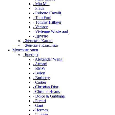
- Miu Miu
- Prada
- Roberto Cavalli
- Tom Ford
- Tommy Hilfiger
- Versace
- Vivienne Westwood
- Другие
- Женские Капли
- Женские Классика
Мужские очки
- Бренды
- Alexander Wang
- Armani
- BMW
- Bolon
- Burberry
- Cartier
- Christian Dior
- Chrome Hearts
- Dolce & Gabbana
- Ferrari
- Gant
- Hermes
- Lacoste