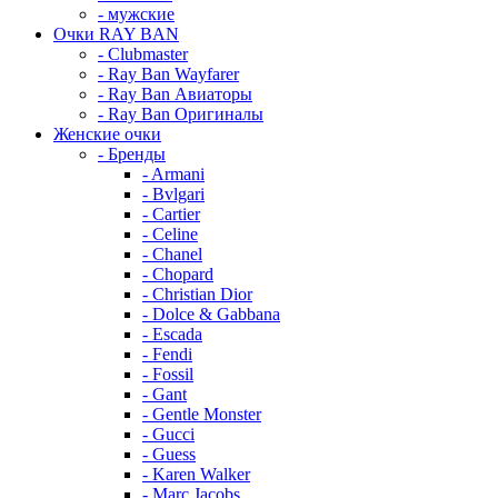
- мужские
Очки RAY BAN
- Clubmaster
- Ray Ban Wayfarer
- Ray Ban Авиаторы
- Ray Ban Оригиналы
Женские очки
- Бренды
- Armani
- Bvlgari
- Cartier
- Celine
- Chanel
- Chopard
- Christian Dior
- Dolce & Gabbana
- Escada
- Fendi
- Fossil
- Gant
- Gentle Monster
- Gucci
- Guess
- Karen Walker
- Marc Jacobs