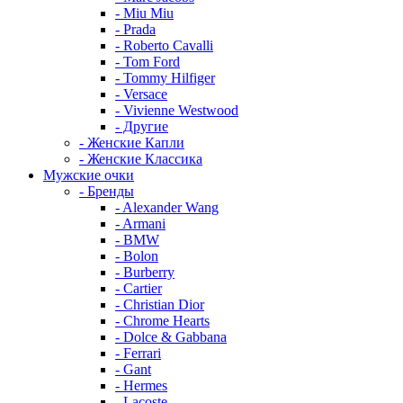
- Miu Miu
- Prada
- Roberto Cavalli
- Tom Ford
- Tommy Hilfiger
- Versace
- Vivienne Westwood
- Другие
- Женские Капли
- Женские Классика
Мужские очки
- Бренды
- Alexander Wang
- Armani
- BMW
- Bolon
- Burberry
- Cartier
- Christian Dior
- Chrome Hearts
- Dolce & Gabbana
- Ferrari
- Gant
- Hermes
- Lacoste