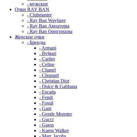
- мужские
Очки RAY BAN
- Clubmaster
- Ray Ban Wayfarer
- Ray Ban Авиаторы
- Ray Ban Оригиналы
Женские очки
- Бренды
- Armani
- Bvlgari
- Cartier
- Celine
- Chanel
- Chopard
- Christian Dior
- Dolce & Gabbana
- Escada
- Fendi
- Fossil
- Gant
- Gentle Monster
- Gucci
- Guess
- Karen Walker
- Marc Jacobs