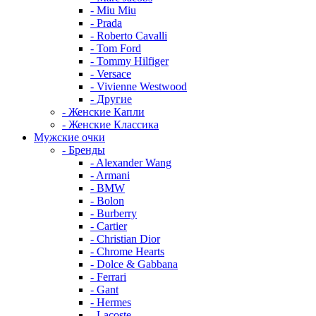
- Miu Miu
- Prada
- Roberto Cavalli
- Tom Ford
- Tommy Hilfiger
- Versace
- Vivienne Westwood
- Другие
- Женские Капли
- Женские Классика
Мужские очки
- Бренды
- Alexander Wang
- Armani
- BMW
- Bolon
- Burberry
- Cartier
- Christian Dior
- Chrome Hearts
- Dolce & Gabbana
- Ferrari
- Gant
- Hermes
- Lacoste